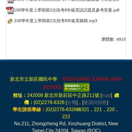
108學年度上學期第2次段考8年級英語試題及參考答案.pdf
108學年度上學期第2次段考8年級英聽檔.mp3
瀏覽數:
4915
:::
新北市立新莊國民中學
XINZHUANG JUNIOR HIGH
SCHOOL
校址：
242008 新北市新莊區中正路211號 [
map
]
總
機：
(02)2276-6326 [
分機
]，[
建議與指教
]
學生請假專線：
(02)2276-6326轉321，221，220，
222
No.211, Zhongzheng Rd, Xinzhuang District, New
Taipei City 24204, Taiwan (ROC)