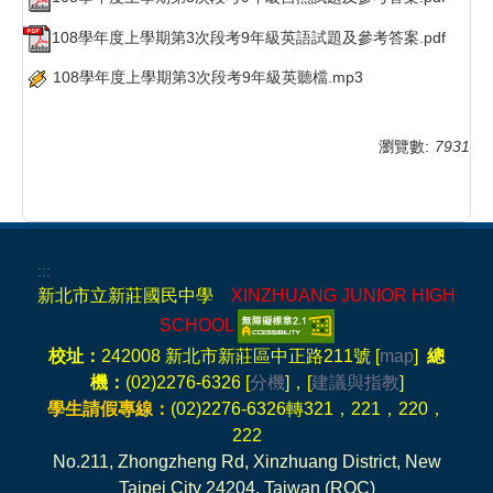
108學年度上學期第3次段考9年級英語試題及參考答案.pdf
108學年度上學期第3次段考9年級英聽檔.mp3
瀏覽數:
7931
:::
新北市立新莊國民中學
XINZHUANG JUNIOR HIGH
SCHOOL
校址：
242008 新北市新莊區中正路211號 [
map
]
總
機：
(02)2276-6326 [
分機
]，[
建議與指教
]
學生請假專線：
(02)2276-6326轉321，221，220，
222
No.211, Zhongzheng Rd, Xinzhuang District, New
Taipei City 24204, Taiwan (ROC)