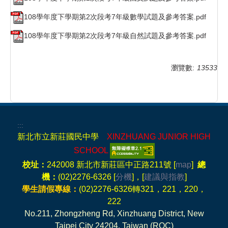
108學年度下學期第2次段考7年級數學試題及參考答案.pdf
108學年度下學期第2次段考7年級自然試題及參考答案.pdf
瀏覽數:
13533
:::
新北市立新莊國民中學
XINZHUANG JUNIOR HIGH
SCHOOL
校址：
242008 新北市新莊區中正路211號 [
map
]
總
機：
(02)2276-6326 [
分機
]，[
建議與指教
]
學生請假專線：
(02)2276-6326轉321，221，220，
222
No.211, Zhongzheng Rd, Xinzhuang District, New
Taipei City 24204, Taiwan (ROC)