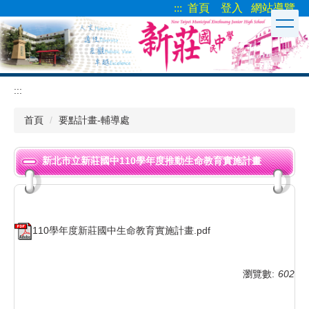
:::
首頁
登入
網站導覽
跳
到
主
要
內
容
:::
區
首頁
要點計畫-輔導處
新北市立新莊國中110學年度推動生命教育實施計畫
110學年度新莊國中生命教育實施計畫.pdf
瀏覽數:
602