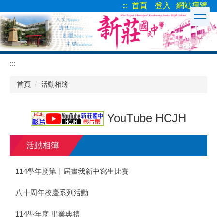
:::
首頁
登入
網站導覽
跳
到
主
要
內
容
:::
區
首頁
活動相簿
YouTube HCJH
活動相簿
114學年度第十屆畫我新中寫生比賽
八十周年校慶系列活動
114學年度 畢業典禮