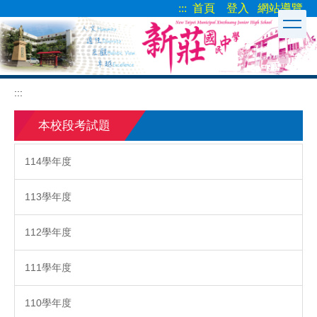
:::
首頁
登入
網站導覽
跳
到
主
要
內
容
:::
區
本校段考試題
114學年度
113學年度
112學年度
111學年度
110學年度