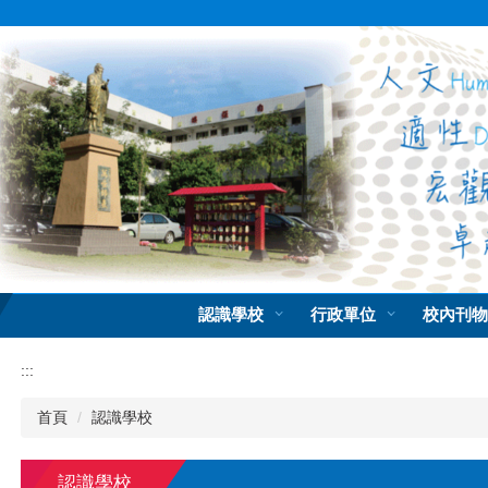
跳
到
主
要
內
容
區
認識學校
行政單位
校內刊
:::
首頁
認識學校
認識學校